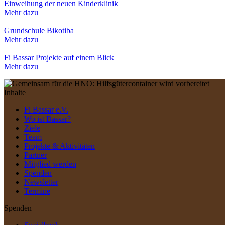
Einweihung der neuen Kinderklinik
Mehr dazu
Grundschule Bikotiba
Mehr dazu
Fi Bassar Projekte auf einem Blick
Mehr dazu
Inhalte
Fi Bassar e.V.
Wo ist Bassar?
Ziele
Team
Projekte & Aktivitäten
Partner
Mitglied werden
Spenden
Newsletter
Termine
Spenden