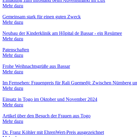
Einladung zum Infostand beim Adventsmarkt im Lux
Mehr dazu
Gemeinsam stark für einen guten Zweck
Mehr dazu
Neubau der Kinderklinik am Hôpital de Bassar - ein Resümee
Mehr dazu
Patenschaften
Mehr dazu
Frohe Weihnachtsgrüße aus Bassar
Mehr dazu
Im Fernsehen: Frauenpreis für Rali Guemedji: Zwischen Nürnberg u
Mehr dazu
Einsatz in Togo im Oktober und November 2024
Mehr dazu
Artikel über den Besuch der Frauen aus Togo
Mehr dazu
Dr. Franz Köhler mit EhrenWert-Preis ausgezeichnet