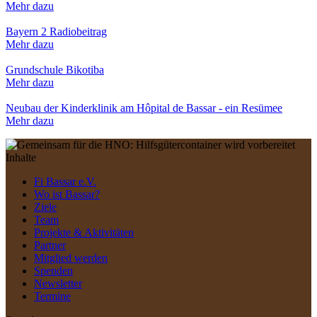
Mehr dazu
Bayern 2 Radiobeitrag
Mehr dazu
Grundschule Bikotiba
Mehr dazu
Neubau der Kinderklinik am Hôpital de Bassar - ein Resümee
Mehr dazu
Inhalte
Fi Bassar e.V.
Wo ist Bassar?
Ziele
Team
Projekte & Aktivitäten
Partner
Mitglied werden
Spenden
Newsletter
Termine