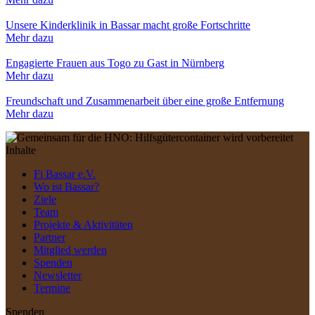
Unsere Kinderklinik in Bassar macht große Fortschritte
Mehr dazu
Engagierte Frauen aus Togo zu Gast in Nürnberg
Mehr dazu
Freundschaft und Zusammenarbeit über eine große Entfernung
Mehr dazu
Inhalte
Fi Bassar e.V.
Wo ist Bassar?
Ziele
Team
Projekte & Aktivitäten
Partner
Mitglied werden
Spenden
Newsletter
Termine
Spenden